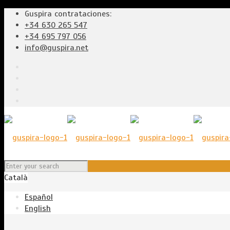
Guspira contrataciones:
+34 630 265 547
+34 695 797 056
info@guspira.net
Català
Español
English