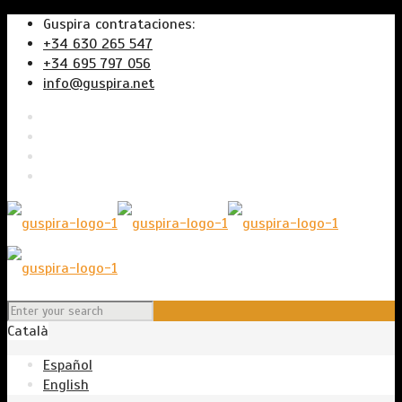
Guspira contrataciones:
+34 630 265 547
+34 695 797 056
info@guspira.net
Català
Español
English