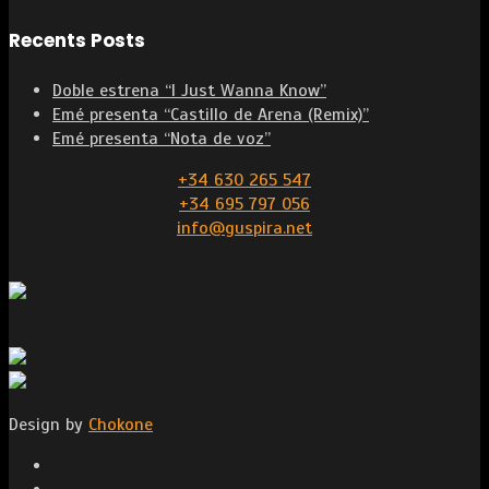
Recents Posts
Doble estrena “I Just Wanna Know”
Emé presenta “Castillo de Arena (Remix)”
Emé presenta “Nota de voz”
+34 630 265 547
+34 695 797 056
info@guspira.net
Design by
Chokone