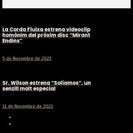
La Corda Fluixa estrena videoclip
homònim del pròxim disc “Mirant
Endins”
5 de Novembre de 2021
Sr. Wilson estrena “Solíamos”, un
senzill molt especial
11 de Novembre de 2021