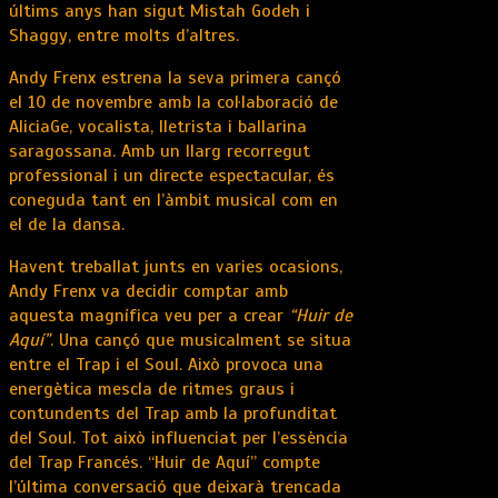
últims anys han sigut Mistah Godeh i
Shaggy, entre molts d’altres.
Andy Frenx estrena la seva primera cançó
el 10 de novembre amb la col·laboració de
AliciaGe, vocalista, lletrista i ballarina
saragossana. Amb un llarg recorregut
professional i un directe espectacular, és
coneguda tant en l’àmbit musical com en
el de la dansa.
Havent treballat junts en varies ocasions,
Andy Frenx va decidir comptar amb
aquesta magnífica veu per a crear
“Huir de
Aquí”
. Una cançó que musicalment se situa
entre el Trap i el Soul. Això provoca una
energètica mescla de ritmes graus i
contundents del Trap amb la profunditat
del Soul. Tot això influenciat per l’essència
del Trap Francés. “Huir de Aquí” compte
l’última conversació que deixarà trencada