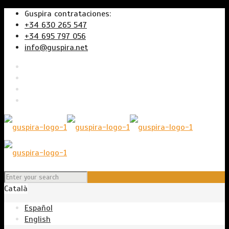
Guspira contrataciones:
+34 630 265 547
+34 695 797 056
info@guspira.net
Català
Español
English