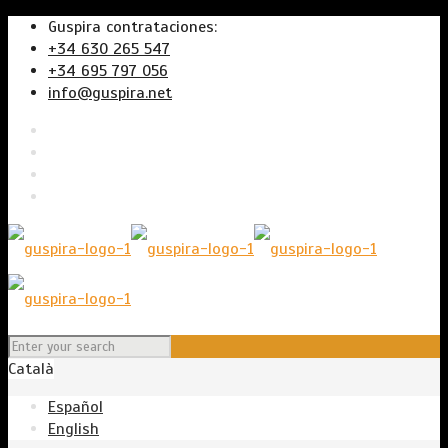
Guspira contrataciones:
+34 630 265 547
+34 695 797 056
info@guspira.net
Català
Español
English