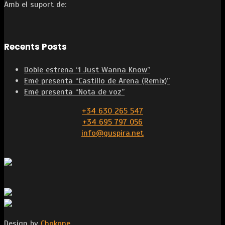
Amb el suport de:
Recents Posts
Doble estrena “I Just Wanna Know”
Emé presenta “Castillo de Arena (Remix)”
Emé presenta “Nota de voz”
+34 630 265 547
+34 695 797 056
info@guspira.net
Design by
Chokone