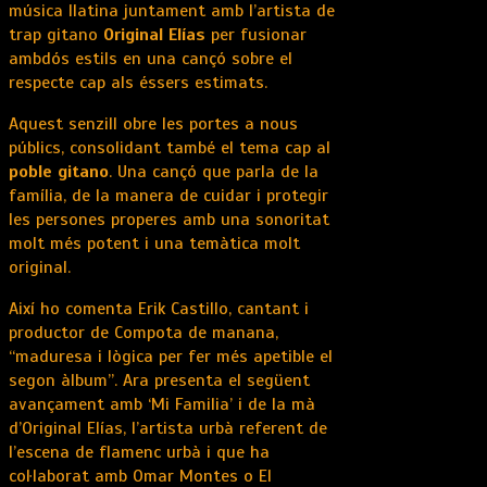
música llatina juntament amb l’artista de
trap gitano
Original Elías
per fusionar
ambdós estils en una cançó sobre el
respecte cap als éssers estimats.
Aquest senzill obre les portes a nous
públics, consolidant també el tema cap al
poble gitano
. Una cançó que parla de la
família, de la manera de cuidar i protegir
les persones properes amb una sonoritat
molt més potent i una temàtica molt
original.
Així ho comenta Erik Castillo, cantant i
productor de Compota de manana,
“maduresa i lògica per fer més apetible el
segon àlbum”. Ara presenta el següent
avançament amb ‘Mi Familia’ i de la mà
d’Original Elías, l’artista urbà referent de
l’escena de flamenc urbà i que ha
col·laborat amb Omar Montes o El