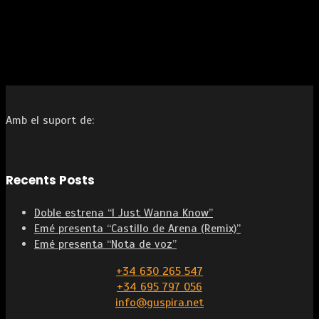
Amb el suport de:
Recents Posts
Doble estrena “I Just Wanna Know”
Emé presenta “Castillo de Arena (Remix)”
Emé presenta “Nota de voz”
+34 630 265 547
+34 695 797 056
info@guspira.net