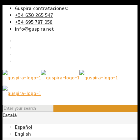
Guspira contrataciones:
+34 630 265 547
+34 695 797 056
info@guspira.net
Català
Español
English