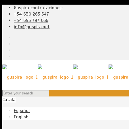
Guspira contrataciones:
+34 630 265 547
+34 695 797 056
info@guspira.net
Català
Español
English