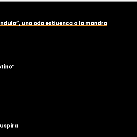
Gandula”, una oda estiuenca a la mandra
stino”
Guspira