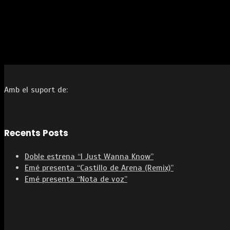
Amb el suport de:
Recents Posts
Doble estrena “I Just Wanna Know”
Emé presenta “Castillo de Arena (Remix)”
Emé presenta “Nota de voz”