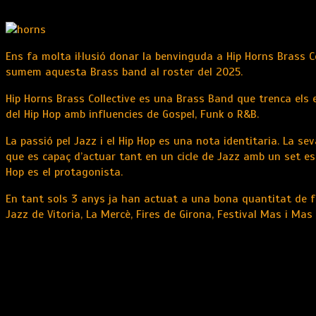
Ens fa molta il·lusió donar la benvinguda a Hip Horns Brass Co
sumem aquesta Brass band al roster del 2025.
Hip Horns Brass Collective es una Brass Band que trenca els 
del Hip Hop amb influencies de Gospel, Funk o R&B.
La passió pel Jazz i el Hip Hop es una nota identitaria. La se
que es capaç d’actuar tant en un cicle de Jazz amb un set e
Hop es el protagonista.
En tant sols 3 anys ja han actuat a una bona quantitat de fe
Jazz de Vitoria, La Mercè, Fires de Girona, Festival Mas i Mas 