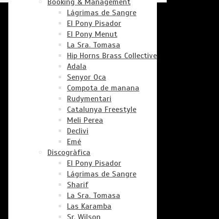
Booking & Management
Lágrimas de Sangre
El Pony Pisador
El Pony Menut
La Sra. Tomasa
Hip Horns Brass Collective
Adala
Senyor Oca
Compota de manana
Rudymentari
Catalunya Freestyle
Meli Perea
Declivi
Emé
Discogràfica
El Pony Pisador
Lágrimas de Sangre
Sharif
La Sra. Tomasa
Las Karamba
Sr. Wilson