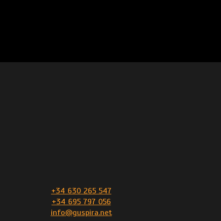
+34 630 265 547
+34 695 797 056
info@guspira.net