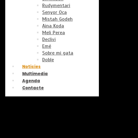
Rudymentari
Senyor Oca
Mistah Godeh
Aina Koda
Meli Perea
Declivi
Emé
Sobre mi gata
Doble
Noticies
Multimedia
Agenda
Contacte