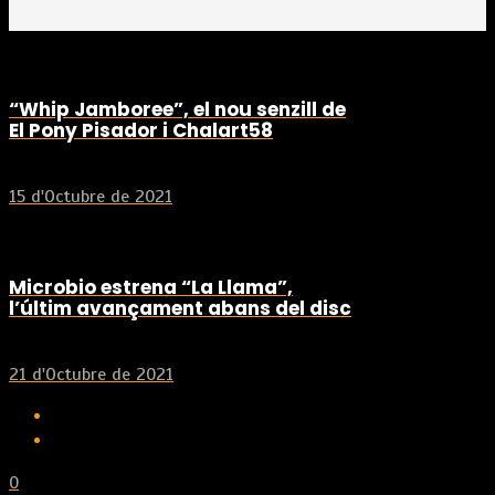
“Whip Jamboree”, el nou senzill de
El Pony Pisador i Chalart58
15 d'Octubre de 2021
Microbio estrena “La Llama”,
l’últim avançament abans del disc
21 d'Octubre de 2021
0