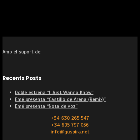
Amb el suport de:
Recents Posts
Doble estrena “I Just Wanna Know”
Emé presenta “Castillo de Arena (Remix)”
Emé presenta “Nota de voz”
+34 630 265 547
+34 695 797 056
info@guspira.net