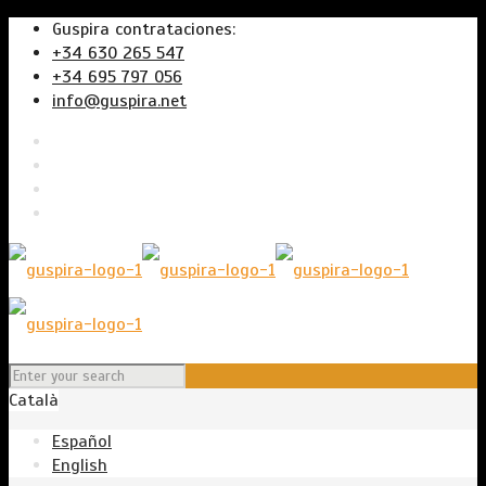
Guspira contrataciones:
+34 630 265 547
+34 695 797 056
info@guspira.net
Català
Español
English