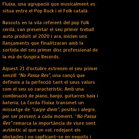
Fluixa, una agrupació que musicalment es
situa entre el Pop Rock i el Folk català.
Nascuts en la vila referent del pop folk
cerdà, van presentar el seu primer treball
auto produït al 2020 i ara, inicien uns
llançaments que finalitzaran amb la
sortida del seu primer disc professional de
la mà de Guspira Records.
Aquest 21 d’octubre estrenen el seu primer
senzill
“No Passa Res”
, una cançó que
defineix a la perfecció tant el seus valors
com el seu so característic. Amb una
combinació de piano, banjo, guitarres baix i
bateria, La Corda Fluixa transmet un
missatge de
“carpe diem”
, positiu i alegre,
per ser present a cada moment. “
No Passa
Res”
remarca la importància de viure sent
autèntic al que un vol, rodejant els
obstacles i no capficant-se en neguits i