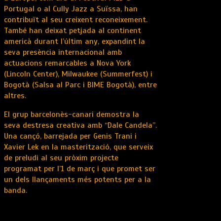
Portugal o al Cully Jazz a Suïssa, han
contribuït al seu creixent reconeixement.
També han deixat petjada al continent
americà durant l’últim any, expandint la
seva presència internacional amb
actuacions remarcables a Nova York
(Lincoln Center), Milwaukee (Summerfest) i
Bogotà (Salsa al Parc i BIME Bogotà), entre
altres.
El grup barcelonès-canari demostra la
seva destresa creativa amb “Dale Candela”.
Una cançó, barrejada per Genis Trani i
Xavier Lek en la masterització, que serveix
de preludi al seu pròxim projecte
programat per l’1 de març i que promet ser
un dels llançaments més potents per a la
banda.