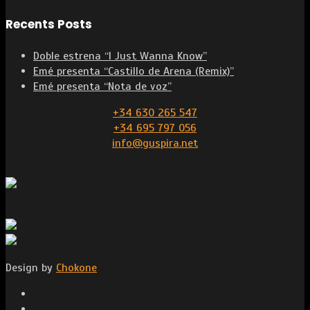
Recents Posts
Doble estrena “I Just Wanna Know”
Emé presenta “Castillo de Arena (Remix)”
Emé presenta “Nota de voz”
+34 630 265 547
+34 695 797 056
info@guspira.net
Design by
Chokone