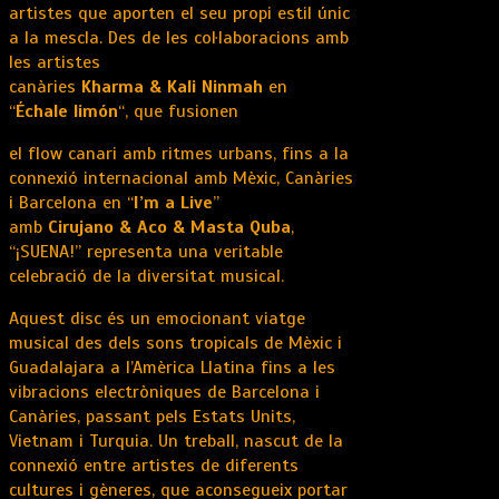
artistes que aporten el seu propi estil únic
a la mescla. Des de les col·laboracions amb
les artistes
canàries
Kharma
& Kali Ninmah
en
“
Échale
limón
“, que fusionen
el flow canari amb ritmes urbans, fins a la
connexió internacional amb Mèxic, Canàries
i Barcelona en “
I’m a Live
”
amb
Cirujano
& Aco & Masta Quba
,
“¡SUENA!” representa una veritable
celebració de la diversitat musical.
Aquest disc és un emocionant viatge
musical des dels sons tropicals de Mèxic i
Guadalajara a l’Amèrica Llatina fins a les
vibracions electròniques de Barcelona i
Canàries, passant pels Estats Units,
Vietnam i Turquia. Un treball, nascut de la
connexió entre artistes de diferents
cultures i gèneres, que aconsegueix portar