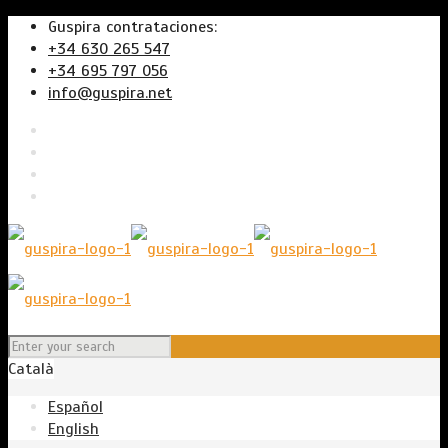
Guspira contrataciones:
+34 630 265 547
+34 695 797 056
info@guspira.net
Català
Español
English