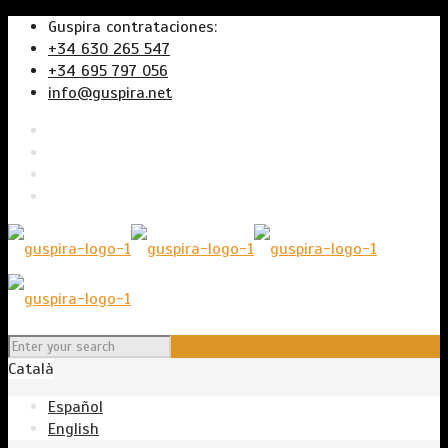
Guspira contrataciones:
+34 630 265 547
+34 695 797 056
info@guspira.net
Català
Español
English