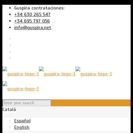
Guspira contrataciones:
+34 630 265 547
+34 695 797 056
info@guspira.net
Català
Español
English