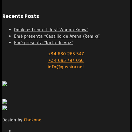
Recents Posts
Doble estrena “I Just Wanna Know”
Emé presenta “Castillo de Arena (Remix)”
Emé presenta “Nota de voz”
+34 630 265 547
+34 695 797 056
info@guspira.net
Design by
Chokone