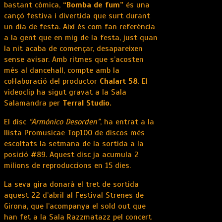
bastant còmica,
“Bomba de fum”
és una
cançó festiva i divertida que surt durant
un dia de festa. Així és com fan referència
a la gent que en mig de la festa, just quan
la nit acaba de començar, desapareixen
sense avisar. Amb ritmes que s’acosten
més al dancehall, compte amb la
col·laboració del productor
Chalart 58
. El
videoclip ha sigut gravat a la Sala
Salamandra per
Terral Studio.
El disc
“Armónico Desorden”
, ha entrat a la
llista Promusicae Top100 de discos més
escoltats la setmana de la sortida a la
posició #89. Aquest disc ja acumula 2
milions de reproduccions en 15 dies.
La seva gira donarà el tret de sortida
aquest 22 d’abril al Festival Strenes de
Girona, que l’acompanya el sold out que
han fet a la Sala Razzmatazz pel concert