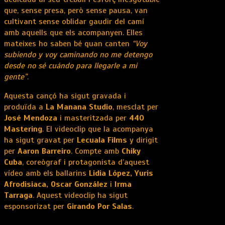
que, sense presa, però sense pausa, van
cultivant sense oblidar gaudir del camí
amb aquells que els acompanyen. Elles
mateixes ho saben bé quan canten
“Voy
subiendo y voy caminando no me detengo
desde no sé cuándo para llegarle a mi
gente”
.
Aquesta cançó ha sigut gravada i
produïda a
La Manana Studio
, mesclat per
José Mendoza
i masteritzada per
440
Mastering
. El videoclip que la acompanya
ha sigut gravat per
Lecuala Films
y dirigit
per
Aaron Barreiro
. Compte amb
Chiky
Cuba
, coreògraf i protagonista d’aquest
vídeo amb els ballarins
Lidia López, Yuris
Afrodisiaca, Oscar González
i
Irma
Tarraga
. Aquest videoclip ha sigut
esponsorizat per
Girando Por Salas
.