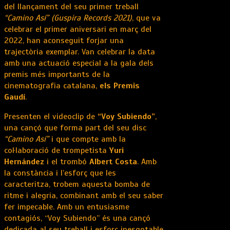
del llançament del seu primer treball
“Camino Así” (Guspira Records 2021)
, que va
celebrar el primer aniversari en març del
2022, han aconseguit forjar una
trajectòria exemplar. Van celebrar la data
amb una actuació especial a la gala dels
premis més importants de la
cinematografia catalana,
els Premis
Gaudí
.
Presenten el videoclip de
“Voy Subiendo”
,
una cançó que forma part del seu disc
“Camino Así”
i que compte amb la
col·laboració de trompetista
Yuri
Hernández
i el trombó
Albert Costa
. Amb
la constància i l’esforç que les
caracteritza, trobem aquesta bomba de
ritme i alegria, combinant amb el seu saber
fer impecable. Amb un entusiasme
contagiós, “Voy Subiendo” és una cançó
dedicada al seu treball i esforç inesgotable