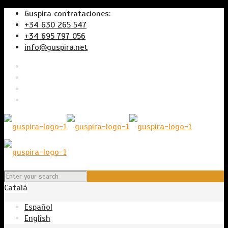
Guspira contrataciones:
+34 630 265 547
+34 695 797 056
info@guspira.net
Català
Español
English