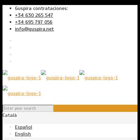
Guspira contrataciones:
+34 630 265 547
+34 695 797 056
info@guspira.net
Català
Español
English