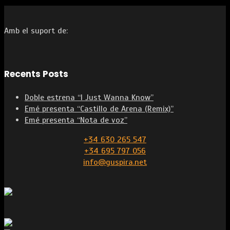
Amb el suport de:
Recents Posts
Doble estrena “I Just Wanna Know”
Emé presenta “Castillo de Arena (Remix)”
Emé presenta “Nota de voz”
+34 630 265 547
+34 695 797 056
info@guspira.net