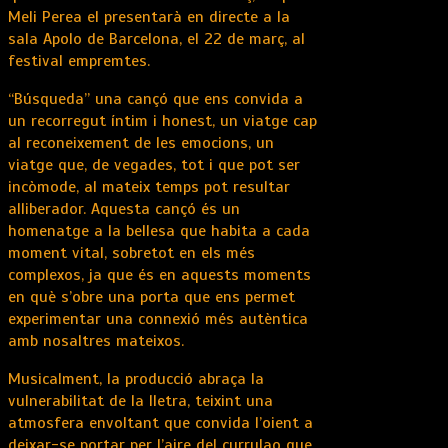
Meli Perea el presentarà en directe a la
sala Apolo de Barcelona, el 22 de març, al
festival empremtes.
“Búsqueda” una cançó que ens convida a
un recorregut íntim i honest, un viatge cap
al reconeixement de les emocions, un
viatge que, de vegades, tot i que pot ser
incòmode, al mateix temps pot resultar
alliberador. Aquesta cançó és un
homenatge a la bellesa que habita a cada
moment vital, sobretot en els més
complexos, ja que és en aquests moments
en què s’obre una porta que ens permet
experimentar una connexió més autèntica
amb nosaltres mateixos.
Musicalment, la producció abraça la
vulnerabilitat de la lletra, teixint una
atmosfera envoltant que convida l’oient a
deixar-se portar per l’aire del currulao que