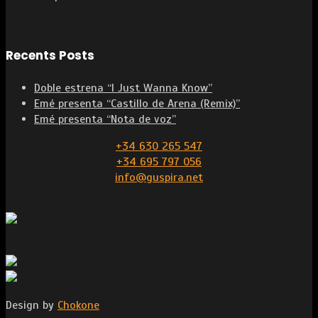
Recents Posts
Doble estrena “I Just Wanna Know”
Emé presenta “Castillo de Arena (Remix)”
Emé presenta “Nota de voz”
+34 630 265 547
+34 695 797 056
info@guspira.net
Design by
Chokone