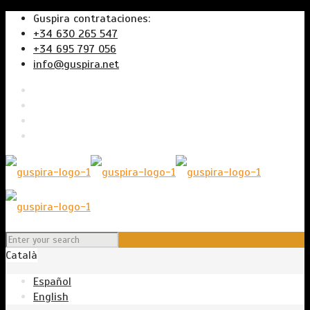
Guspira contrataciones:
+34 630 265 547
+34 695 797 056
info@guspira.net
Català
Español
English