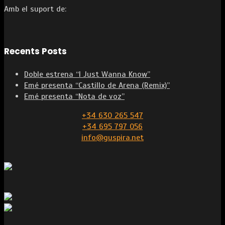
Amb el suport de:
Recents Posts
Doble estrena “I Just Wanna Know”
Emé presenta “Castillo de Arena (Remix)”
Emé presenta “Nota de voz”
+34 630 265 547
+34 695 797 056
info@guspira.net