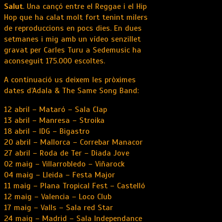
Salut
. Una cançó entre el Reggae i el Hip
Hop que ha calat molt fort tenint milers
de reproduccions en pocs dies. En dues
setmanes i mig amb un vídeo senzillet
gravat per Carles Turu a Sedemusic ha
aconseguit 175.000 escoltes.
A continuació us deixem les pròximes
dates d’Adala & The Same Song Band:
12 abril – Mataró – Sala Clap
13 abril – Manresa – Stroika
18 abril – IDG – Bigastro
20 abril – Mallorca – Correbar Manacor
27 abril – Roda de Ter – Diada Jove
02 maig – Villarrobledo – Viñarock
04 maig – Lleida – Festa Major
11 maig – Plana Tropical Fest – Castelló
12 maig – Valencia – Loco Club
17 maig – Valls – Sala red Star
24 maig – Madrid – Sala Independance