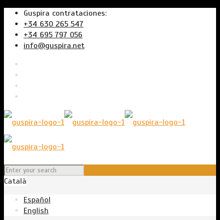
Guspira contrataciones:
+34 630 265 547
+34 695 797 056
info@guspira.net
Català
Español
English