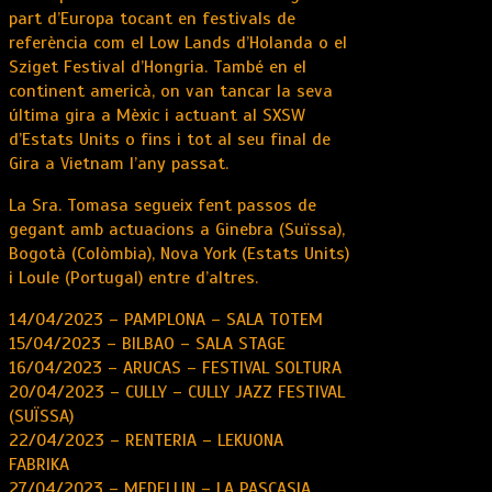
part d’Europa tocant en festivals de
referència com el Low Lands d’Holanda o el
Sziget Festival d’Hongria. També en el
continent americà, on van tancar la seva
última gira a Mèxic i actuant al SXSW
d’Estats Units o fins i tot al seu final de
Gira a Vietnam l’any passat.
La Sra. Tomasa segueix fent passos de
gegant amb actuacions a Ginebra (Suïssa),
Bogotà (Colòmbia), Nova York (Estats Units)
i Loule (Portugal) entre d’altres.
14/04/2023 – PAMPLONA – SALA TOTEM
15/04/2023 – BILBAO – SALA STAGE
16/04/2023 – ARUCAS – FESTIVAL SOLTURA
20/04/2023 – CULLY – CULLY JAZZ FESTIVAL
(SUÏSSA)
22/04/2023 – RENTERIA – LEKUONA
FABRIKA
27/04/2023 – MEDELLIN – LA PASCASIA