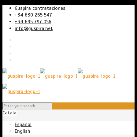
Guspira contrataciones:
+34 630 265 547
+34 695 797 056
info@guspira.net
Català
Español
English