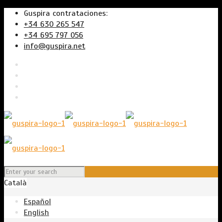
Guspira contrataciones:
+34 630 265 547
+34 695 797 056
info@guspira.net
Català
Español
English