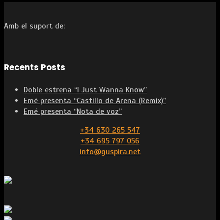
Amb el suport de:
Recents Posts
Doble estrena “I Just Wanna Know”
Emé presenta “Castillo de Arena (Remix)”
Emé presenta “Nota de voz”
+34 630 265 547
+34 695 797 056
info@guspira.net