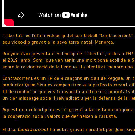
“Llibertat” és l’últim videoclip del seu treball “Contracorrent
seu videoclip gravat a la seva terra natal, Menorca.
Rudymentari presenta el videoclip de “Llibertat”, inclòs a l’
el 2019 amb “Som” que van tenir una molt bona acollida a Ses 
sobre la reivindicació de la llengua i la identitat menorquina.
Contracorrent és un EP de 9 cançons en clau de Reggae. Un t
productor Quim Siva es compenetren a la perfecció creant dife
fil de conductor que ens transporta a diferents sonoritats di
un clar missatge social i reivindicatiu per la defensa de la llen
Aquest nou videoclip ha estat gravat a la costa menorquina i r
la cooperació social, valors que defineixen a l’artista.
El disc
Contracorrent
ha estat gravat i produït per Quim Siva 