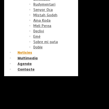
Rudymentari
Senyor Oca
Mistah Godeh
Aina Koda
Meli Perea
Declivi
Emé
Sobre mi gata
Doble
Noticies
Multimedia
Agenda
Contacte