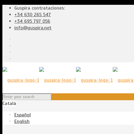
Guspira contrataciones:
+34 630 265 547
+34 695 797 056
info@guspira.net
Català
Español
English