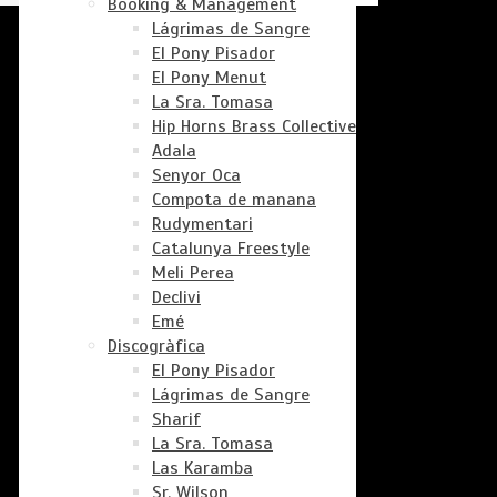
Booking & Management
Lágrimas de Sangre
El Pony Pisador
El Pony Menut
La Sra. Tomasa
Hip Horns Brass Collective
Adala
Senyor Oca
Compota de manana
Rudymentari
Catalunya Freestyle
Meli Perea
Declivi
Emé
Discogràfica
El Pony Pisador
Lágrimas de Sangre
Sharif
La Sra. Tomasa
Las Karamba
Sr. Wilson