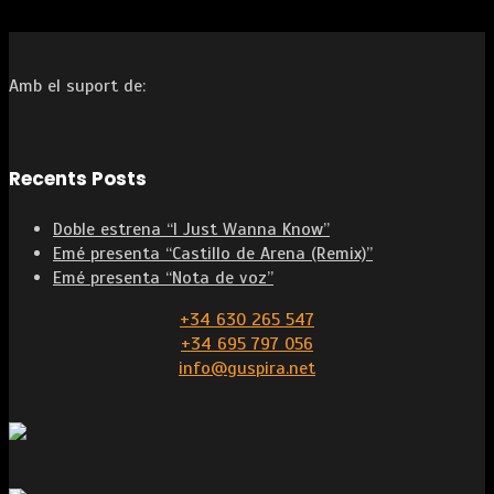
Amb el suport de:
Recents Posts
Doble estrena “I Just Wanna Know”
Emé presenta “Castillo de Arena (Remix)”
Emé presenta “Nota de voz”
+34 630 265 547
+34 695 797 056
info@guspira.net