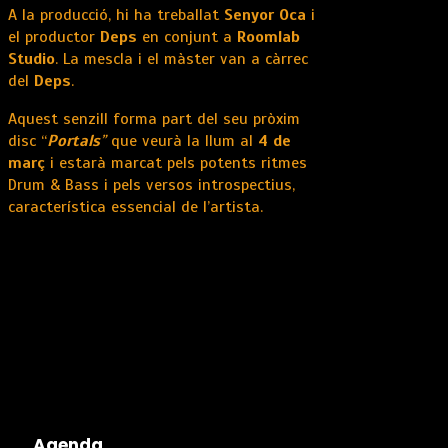
A la producció, hi ha treballat
Senyor Oca
i
el productor
Deps
en conjunt a
Roomlab
Studio
. La mescla i el màster van a càrrec
del
Deps
.
Aquest senzill forma part del seu pròxim
disc “
Portals
”
que veurà la llum al
4 de
març
i estarà marcat pels potents ritmes
Drum & Bass i pels versos introspectius,
característica essencial de l’artista.
Agenda