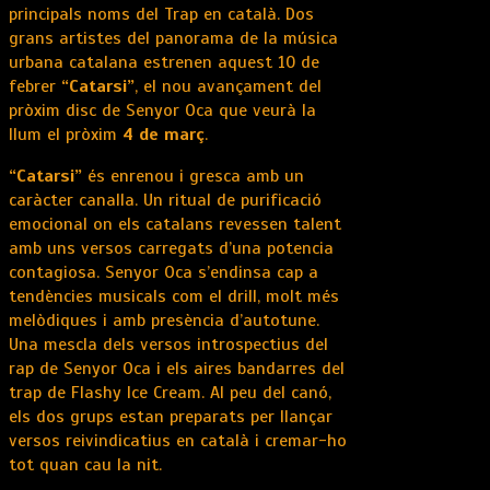
principals noms del Trap en català. Dos
grans artistes del panorama de la música
urbana catalana estrenen aquest 10 de
febrer
“Catarsi”
, el nou avançament del
pròxim disc de Senyor Oca que veurà la
llum el pròxim
4 de març
.
“Catarsi”
és enrenou i gresca amb un
caràcter canalla. Un ritual de purificació
emocional on els catalans revessen talent
amb uns versos carregats d’una potencia
contagiosa. Senyor Oca s’endinsa cap a
tendències musicals com el drill, molt més
melòdiques i amb presència d’autotune.
Una mescla dels versos introspectius del
rap de Senyor Oca i els aires bandarres del
trap de Flashy Ice Cream. Al peu del canó,
els dos grups estan preparats per llançar
versos reivindicatius en català i cremar-ho
tot quan cau la nit.