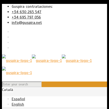
Guspira contrataciones:
+34 630 265 547
+34 695 797 056
info@guspira.net
Català
Español
English