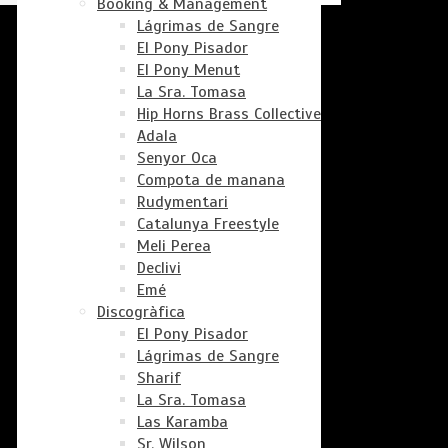
Booking & Management
Lágrimas de Sangre
El Pony Pisador
El Pony Menut
La Sra. Tomasa
Hip Horns Brass Collective
Adala
Senyor Oca
Compota de manana
Rudymentari
Catalunya Freestyle
Meli Perea
Declivi
Emé
Discogràfica
El Pony Pisador
Lágrimas de Sangre
Sharif
La Sra. Tomasa
Las Karamba
Sr. Wilson