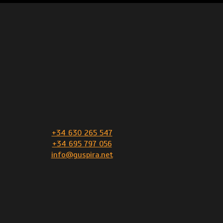
+34 630 265 547
+34 695 797 056
info@guspira.net