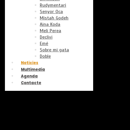
Rudymentari
Senyor Oca
Mistah Godeh
Aina Koda
Meli Perea
Declivi
Emé
Sobre mi gata
Doble
Noticies
Multimedia
Agenda
Contacte