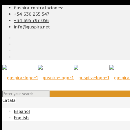
Guspira contrataciones:
+34 630 265 547
+34 695 797 056
info@guspira.net
Català
Español
English