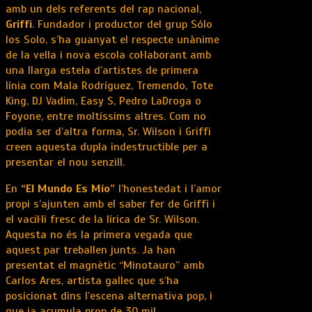
amb un dels referents del rap nacional,
Griffi
. Fundador i productor del grup Sólo
los Solo, s’ha guanyat el respecte unànime
de la vella i nova escola col·laborant amb
una llarga estela d’artistes de primera
línia com Mala Rodríguez, Tremendo, Tote
King, DJ Vadim, Easy S, Pedro LaDroga o
Foyone, entre moltíssims altres. Com no
podia ser d’altra forma, Sr. Wilson i Griffi
creen aquesta dupla indestructible per a
presentar el nou senzill.
En
“El Mundo Es Mío”
l’honestedat i l’amor
propi s’ajunten amb el saber fer de Griffi i
el vacil·li fresc de la lírica de Sr. Wilson.
Aquesta no és la primera vegada que
aquest par treballen junts. Ja han
presentat el magnètic “Minotauro” amb
Carlos Ares, artista gallec que s’ha
posicionat dins l’escena alternativa pop, i
que ja acumula prop de 30 mil