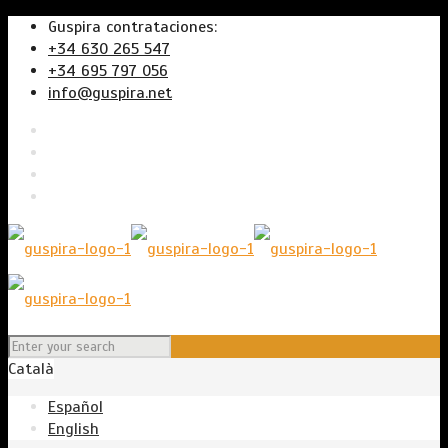
Guspira contrataciones:
+34 630 265 547
+34 695 797 056
info@guspira.net
Català
Español
English