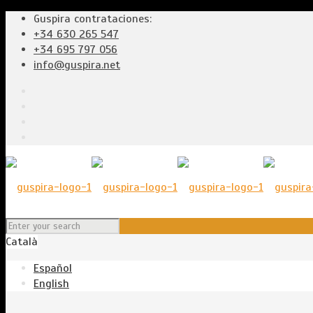
Guspira contrataciones:
+34 630 265 547
+34 695 797 056
info@guspira.net
Català
Español
English