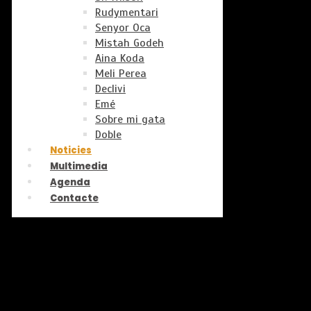
Rudymentari
Senyor Oca
Mistah Godeh
Aina Koda
Meli Perea
Declivi
Emé
Sobre mi gata
Doble
Noticies
Multimedia
Agenda
Contacte