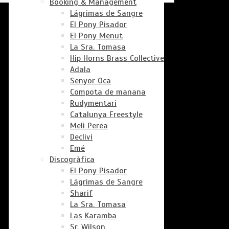
Booking & Management
Lágrimas de Sangre
El Pony Pisador
El Pony Menut
La Sra. Tomasa
Hip Horns Brass Collective
Adala
Senyor Oca
Compota de manana
Rudymentari
Catalunya Freestyle
Meli Perea
Declivi
Emé
Discogràfica
El Pony Pisador
Lágrimas de Sangre
Sharif
La Sra. Tomasa
Las Karamba
Sr. Wilson