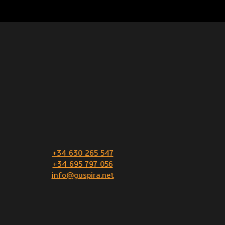
+34 630 265 547
+34 695 797 056
info@guspira.net