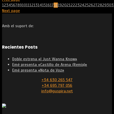
1
2
3
4
5
6
7
8
9
10
11
12
13
14
15
16
17
18
19
20
21
22
23
24
25
26
27
28
29
30
3
Next page
Amb el suport de:
Recientes Posts
Doble estrena «I Just Wanna Know»
Emé presenta «Castillo de Arena (Remix)»
Emé presenta «Nota de Voz»
+34 630 265 547
+34 695 797 056
info@guspira.net