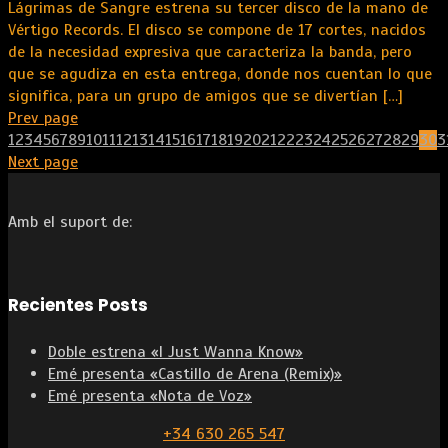
Lágrimas de Sangre estrena su tercer disco de la mano de
Vértigo Records. El disco se compone de 17 cortes, nacidos
de la necesidad expresiva que caracteriza la banda, pero
que se agudiza en esta entrega, donde nos cuentan lo que
significa, para un grupo de amigos que se divertían
[…]
Prev page
1
2
3
4
5
6
7
8
9
10
11
12
13
14
15
16
17
18
19
20
21
22
23
24
25
26
27
28
29
30
3
Next page
Amb el suport de:
Recientes Posts
Doble estrena «I Just Wanna Know»
Emé presenta «Castillo de Arena (Remix)»
Emé presenta «Nota de Voz»
+34 630 265 547