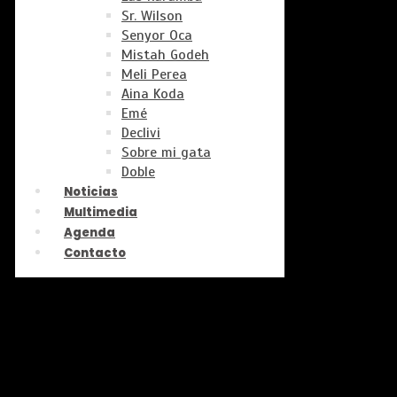
Sr. Wilson
Senyor Oca
Mistah Godeh
Meli Perea
Aina Koda
Emé
Declivi
Sobre mi gata
Doble
Noticias
Multimedia
Agenda
Contacto